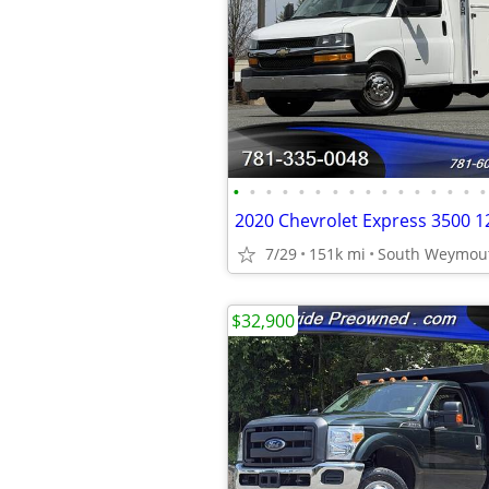
•
•
•
•
•
•
•
•
•
•
•
•
•
•
•
•
7/29
151k mi
South Weymou
$32,900