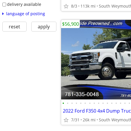
delivery available
8/3
113k mi
South Weymout
language of posting
$56,900
reset
apply
•
•
•
•
•
•
•
•
•
•
•
•
•
•
•
•
7/31
26k mi
South Weymout