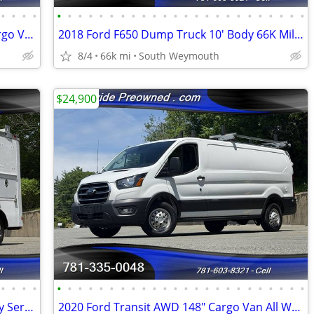
•
•
•
•
•
•
•
•
•
•
•
•
•
•
•
•
•
•
•
•
•
•
•
•
•
•
•
•
2017 Ram Promaster 1500 High Top Cargo Van #14925
2018 Ford F650 Dump Truck 10' Body 66K Miles GAS #14952
8/4
66k mi
South Weymouth
$24,900
•
•
•
•
•
•
•
•
•
•
•
•
•
•
•
•
•
•
•
•
•
•
•
•
•
•
•
•
2010 GMC Savana 3500 10' Dejana Utility Service Body #14885
2020 Ford Transit AWD 148" Cargo Van All Wheel Drive 92K #14923