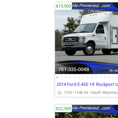
$19,900
•
•
•
•
•
•
•
•
•
•
•
•
•
•
7/29
114k mi
South Weymou
$22,900