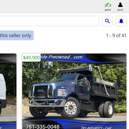
post
acct
his seller only
1 - 9
of 41
$49,900