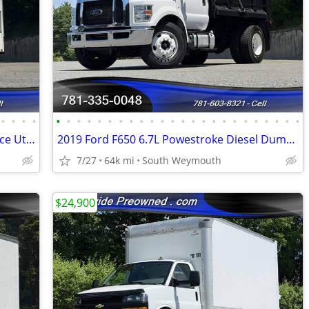
•
•
•
•
•
•
•
•
•
•
•
•
•
•
•
•
•
•
•
•
•
•
•
•
•
•
•
•
2020 GMC Savana 3500 10' Dejana Service Utility Van #14954
2019 Ford F650 6.7L Powestroke Diesel Dump Truck 64K #14935
7/27
64k mi
South Weymouth
$24,900