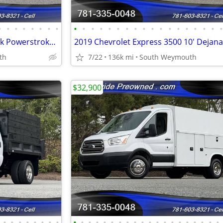
•
•
•
•
•
•
•
•
•
•
•
•
•
•
•
•
•
•
•
•
•
•
•
•
•
2010 Ford F350 4x4 Dump Truck Powerstroke Diesel #14836
th
7/22
136k mi
South Weymouth
$32,900
•
•
•
•
•
•
•
•
•
•
•
•
•
•
•
•
•
•
•
•
•
•
•
•
•
•
•
•