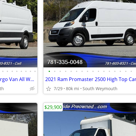
•
•
•
•
•
•
•
•
•
•
•
•
•
•
•
•
•
•
•
•
•
•
•
•
2020 Ford Transit AWD 148" Cargo Van All Wheel Drive #14920
th
7/29
80k mi
South Weymouth
$29,900