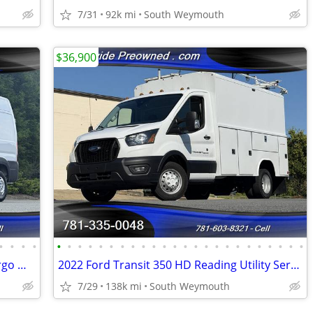
7/31
92k mi
South Weymouth
$36,900
•
•
•
•
•
•
•
•
•
•
•
•
•
•
•
•
•
•
•
•
•
•
•
•
•
•
•
•
2021 Ram Promaster 1500 High Top Cargo Work Van #14951
2022 Ford Transit 350 HD Reading Utility Service Body IMMACULATE #14
7/29
138k mi
South Weymouth