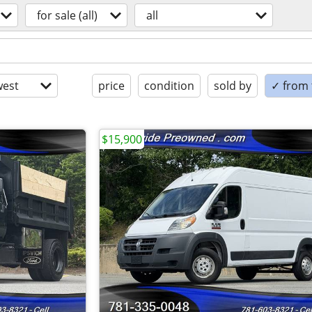
for sale (all)
all
est
price
condition
sold by
✓ from t
$15,900