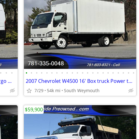
•
•
•
•
•
•
•
•
•
•
•
•
•
•
•
•
•
•
•
•
•
•
•
•
•
2021 Ram Promaster 2500 High Top Cargo Work Van 78K #14882
2007 Chevrolet W4500 16' Box truck Power tuck under liftgate 54K Mil
7/29
54k mi
South Weymouth
$59,900