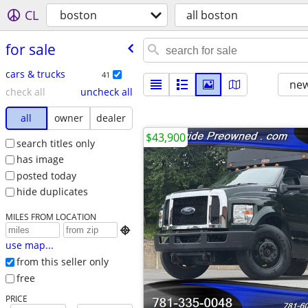
CL
boston
all boston
for sale
cars & trucks
41
new
check all
uncheck all
all
owner
dealer
$43,900
search titles only
has image
posted today
hide duplicates
MILES FROM LOCATION

use map...
from this seller only
free
PRICE