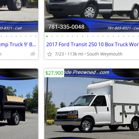
•
•
•
•
•
•
•
•
•
•
•
•
•
•
•
•
•
•
•
•
•
•
•
•
•
•
2013 Ford F350 4x4 Reg Cab Dump Truck 9' Body 6.2L 14K Original Mile
2017 Ford Transit 250 10 Box Truck Wo
h
7/23
113k mi
South Weymouth
$27,900