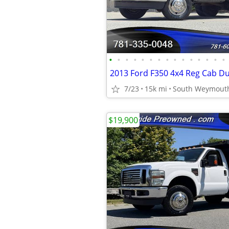
•
•
•
•
•
•
•
•
•
•
•
•
•
•
•
7/23
15k mi
South Weymout
$19,900