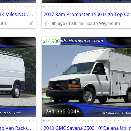
•
•
•
•
•
•
•
•
•
•
•
•
•
•
•
•
•
•
•
•
•
•
•
•
•
•
•
•
2016 Ford F-650 Dump Truck 91K Miles NO CDL REQUIRED #14919
uth
8h ago
103k mi
South Weymouth
$14,900
•
•
•
•
•
•
•
•
•
•
•
•
•
•
•
•
•
•
•
•
•
•
•
•
•
•
•
•
2019 Ram Promaster 1500 Cargo Van Racks, Bins & Divider #14950