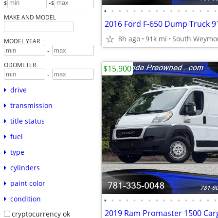
-
$
$
•
•
•
•
•
•
•
•
•
•
•
•
•
•
•
•
MAKE AND MODEL
8h ago
91k mi
South Weymo
MODEL YEAR
-
ODOMETER
$15,900
-
drive
transmission
title status
fuel
type
cylinders
paint color
condition
•
•
•
•
•
•
•
•
•
•
•
•
•
•
•
•
cryptocurrency ok