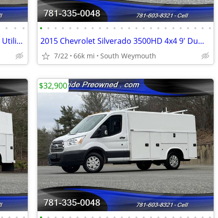
•
•
•
•
•
•
•
•
•
•
•
•
•
•
•
•
•
•
•
•
•
•
•
•
•
•
•
•
2019 Chevrolet Express 3500 10' Dejana Utility Service Body Work Van
2015 Chevrolet Silverado 3500HD 4x4 9' Dump Truck 65K #14904
7/22
66k mi
South Weymouth
$32,900
•
•
•
•
•
•
•
•
•
•
•
•
•
•
•
•
•
•
•
•
•
•
•
•
•
•
•
•