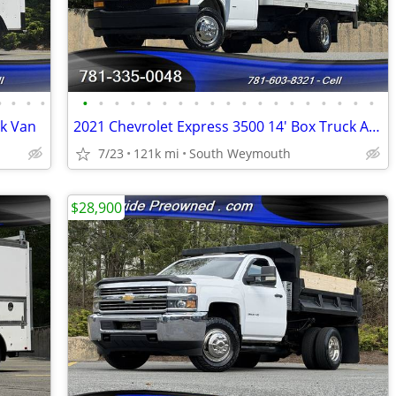
•
•
•
•
•
•
•
•
•
•
•
•
•
•
•
•
•
•
•
•
•
•
•
rk Van
2021 Chevrolet Express 3500 14' Box Truck Aluminum Tommy gate Liftga
7/23
121k mi
South Weymouth
$28,900