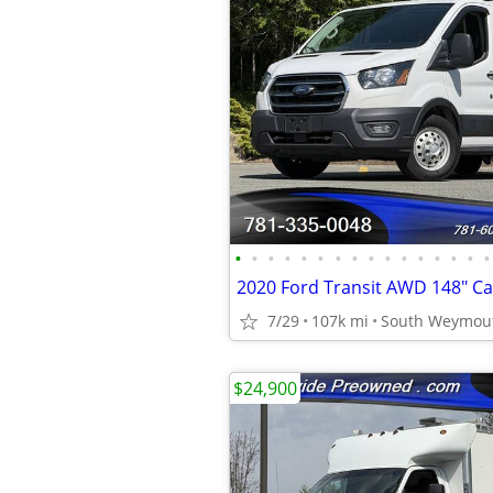
•
•
•
•
•
•
•
•
•
•
•
•
•
•
•
•
7/29
107k mi
South Weymou
$24,900