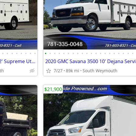
•
•
•
•
•
•
•
•
•
•
•
•
•
•
•
•
•
•
•
•
•
•
•
•
•
•
•
•
2020 Chevrolet Express 3500 12' Supreme Utility Service Van #14878
th
7/27
89k mi
South Weymouth
$21,900