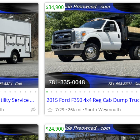
$34,900
•
•
•
•
•
•
•
•
•
•
•
•
•
•
•
•
•
•
•
•
•
•
•
•
•
•
•
•
2014 Ford E-450 14' Rockport Utility Service Body Work Van #14799
th
7/29
26k mi
South Weymouth
$24,900