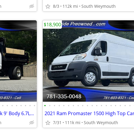
h
8/3
112k mi
South Weymouth
$18,900
•
•
•
•
•
•
•
•
•
•
•
•
•
•
•
•
•
•
•
•
•
•
•
•
•
•
•
2022 Ford F350 4x4 Dump Truck 9' Body 6.7L Diesel 26K Miles #14940
h
7/31
111k mi
South Weymouth