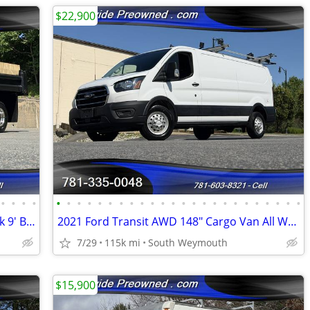
$22,900
•
•
•
•
•
•
•
•
•
•
•
•
•
•
•
•
•
•
•
•
•
•
•
•
•
•
•
•
2015 Ford F350 4x4 Reg Cab Dump Truck 9' Body 6.2L 25K Original Mile
2021 Ford Transit AWD 148" Cargo Van All Wheel Drive AWD #14947
7/29
115k mi
South Weymouth
$15,900