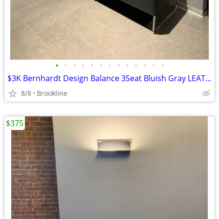
•
•
•
•
•
•
•
•
•
•
•
•
•
$3K Bernhardt Design Balance 3Seat Bluish Gray LEATHER Bench Ottoman
8/8
Brookline
$375