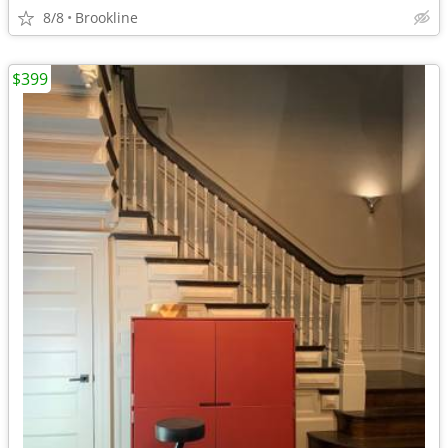
8/8
Brookline
$399