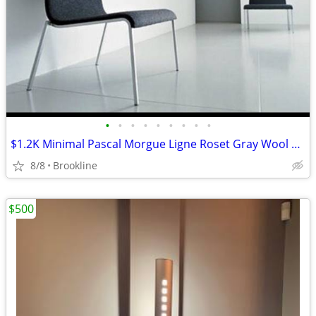
•
•
•
•
•
•
•
•
•
$1.2K Minimal Pascal Morgue Ligne Roset Gray Wool Lounge Chair NEW
8/8
Brookline
$500