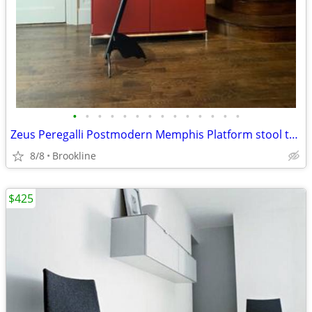
•
•
•
•
•
•
•
•
•
•
•
•
•
•
Zeus Peregalli Postmodern Memphis Platform stool table NEW
8/8
Brookline
$425