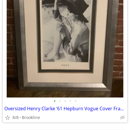
•
•
•
•
•
Oversized Henry Clarke ‘61 Hepburn Vogue Cover Framed Print Photograph
8/8
Brookline