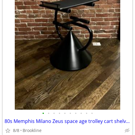
•
•
•
•
•
•
•
•
•
•
80s Memphis Milano Zeus space age trolley cart shelving Italy NEW
8/8
Brookline