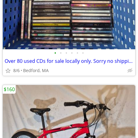
•
•
•
•
•
•
Over 80 used CDs for sale locally only. Sorry no shipping.
8/6
Bedford, MA
$160