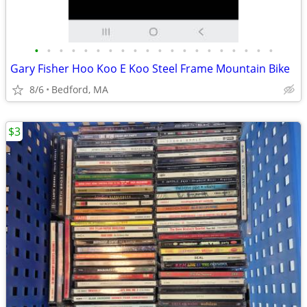
•
•
•
•
•
•
•
•
•
•
•
•
•
•
•
•
•
•
•
•
Gary Fisher Hoo Koo E Koo Steel Frame Mountain Bike
8/6
Bedford, MA
$3