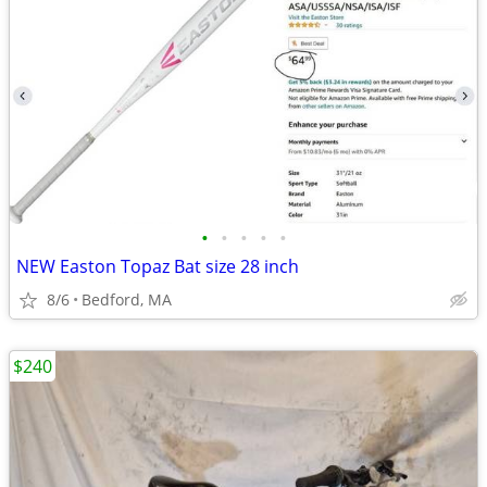
•
•
•
•
•
NEW Easton Topaz Bat size 28 inch
8/6
Bedford, MA
$240