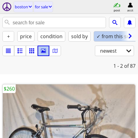
boston
for sale
post
acct
+
price
condition
sold by
✓ from this seller
newest
1 - 2
of 87
$260