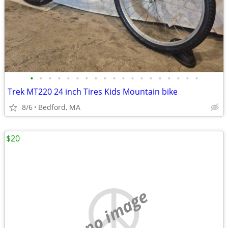
•
•
•
•
•
•
•
•
•
•
•
•
•
•
•
•
•
•
•
Trek MT220 24 inch Tires Kids Mountain bike
8/6
Bedford, MA
$20
no image