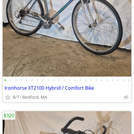
•
•
•
•
•
•
•
•
•
•
•
•
•
•
•
•
•
•
•
•
•
•
•
•
Ironhorse XT2100 Hybrid / Comfort Bike
8/7
Bedford, MA
$320