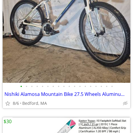
•
•
•
•
•
•
•
•
•
•
•
•
•
•
•
•
•
•
Nishiki Alamosa Mountain Bike 27.5 Wheels Aluminum Frame
8/6
Bedford, MA
$30