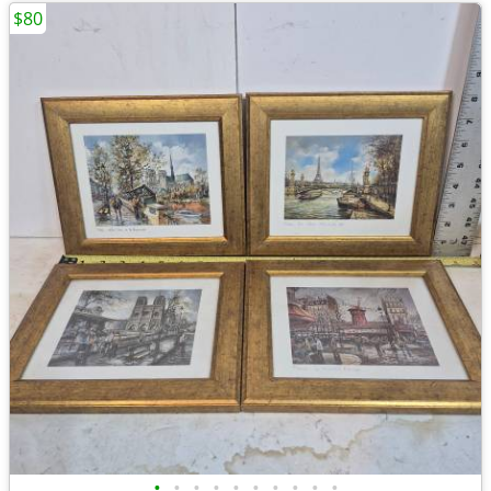
$80
•
•
•
•
•
•
•
•
•
•