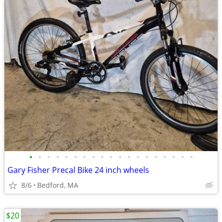
•
•
•
•
•
•
•
•
•
•
•
•
•
•
•
•
•
•
•
Gary Fisher Precal Bike 24 inch wheels
8/6
Bedford, MA
$20