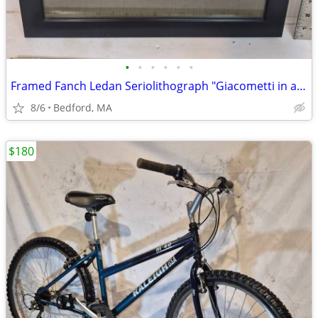
•
•
•
•
•
•
Framed Fanch Ledan Seriolithograph "Giacometti in a Lake Como Estate"
8/6
Bedford, MA
$180