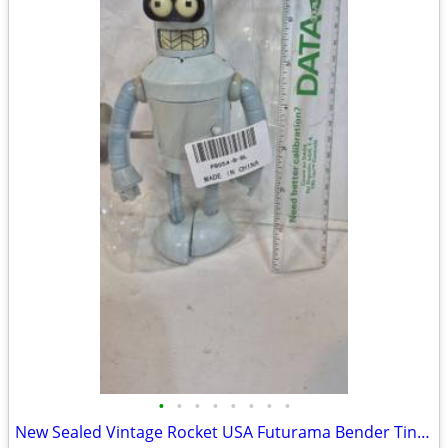
•
•
•
•
•
•
•
•
New Sealed Vintage Rocket USA Futurama Bender Tin Wind-Up Robot Figure