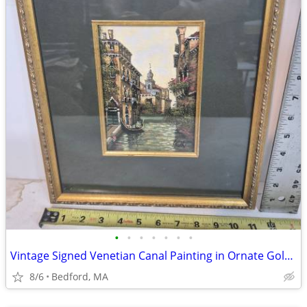
•
•
•
•
•
•
•
Vintage Signed Venetian Canal Painting in Ornate Gold Frame – Italian
8/6
Bedford, MA