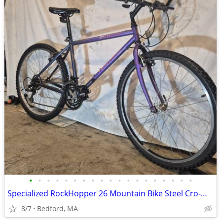
•
•
•
•
•
•
•
•
•
•
•
•
•
•
•
•
•
•
•
Specialized RockHopper 26 Mountain Bike Steel Cro-Molly Frame
8/7
Bedford, MA