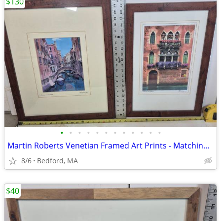
$130
•
•
•
•
•
•
•
•
•
•
•
•
Martin Roberts Venetian Framed Art Prints - Matching Set of 2
8/6
Bedford, MA
$40