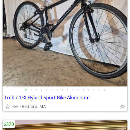
•
•
•
•
•
•
•
•
•
•
•
•
•
•
•
•
Trek 7.1FX Hybrid Sport Bike Aluminum
8/6
Bedford, MA
$320