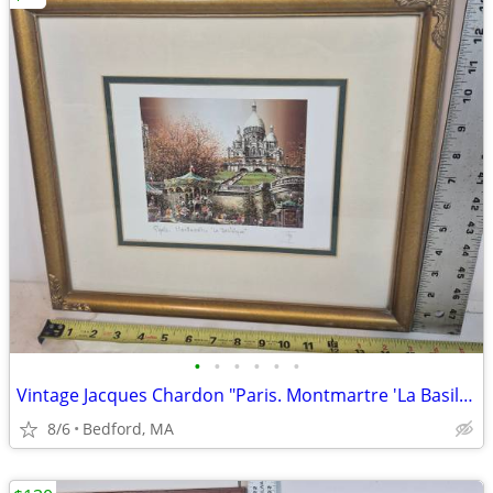
•
•
•
•
•
•
Vintage Jacques Chardon "Paris. Montmartre 'La Basilique'" Framed Art
8/6
Bedford, MA