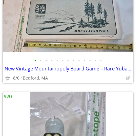
•
•
•
•
•
•
•
•
•
•
•
•
•
New Vintage Mountainopoly Board Game – Rare Yuba Feather Communities E
8/6
Bedford, MA
$20