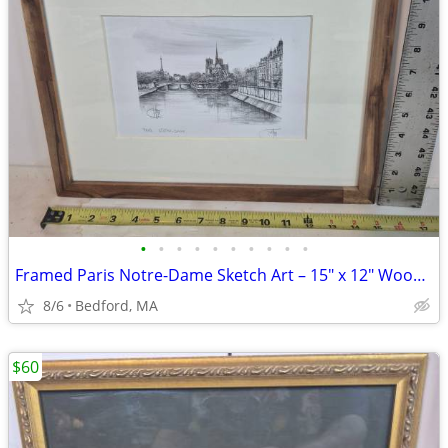
•
•
•
•
•
•
•
•
•
•
Framed Paris Notre-Dame Sketch Art – 15" x 12" Wood Frame
8/6
Bedford, MA
$60