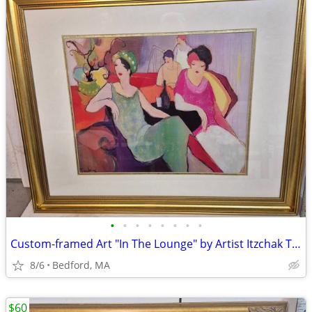
•
•
•
•
•
•
•
•
Custom-framed Art "In The Lounge" by Artist Itzchak Tarkay
8/6
Bedford, MA
$60