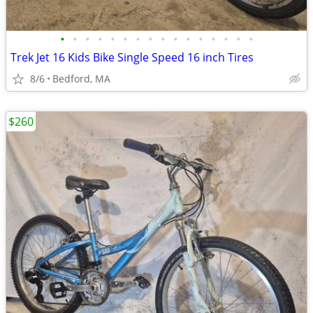
•
•
•
•
•
•
•
•
•
•
•
•
•
•
•
•
Trek Jet 16 Kids Bike Single Speed 16 inch Tires
8/6
Bedford, MA
$260