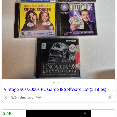
•
•
•
Vintage 90s/2000s PC Game & Software Lot (5 Titles) – Retro Tech Nosta
8/6
Bedford, MA
$240