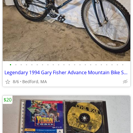
•
•
•
•
•
•
•
•
•
•
•
•
•
•
•
•
•
•
•
•
•
•
Legendary 1994 Gary Fisher Advance Mountain Bike Steel Cro-Molly Frame
8/6
Bedford, MA
$20