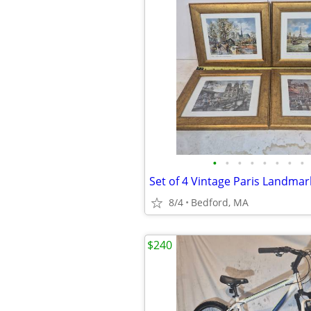
•
•
•
•
•
•
•
•
8/4
Bedford, MA
$240