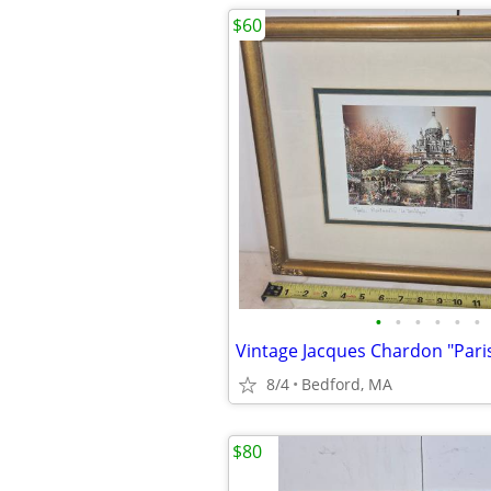
$60
•
•
•
•
•
•
8/4
Bedford, MA
$80