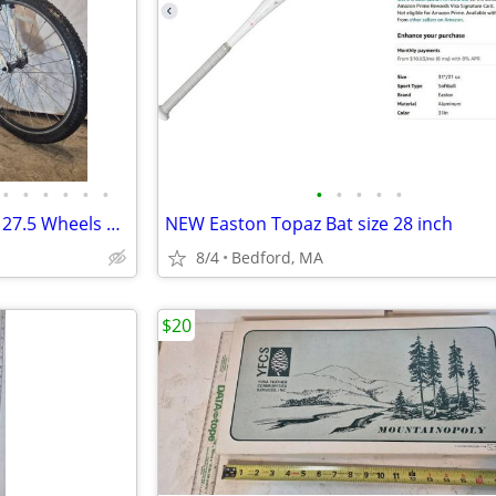
•
•
•
•
•
•
•
•
•
•
•
Nishiki Alamosa Mountain Bike 27.5 Wheels Aluminum Frame
NEW Easton Topaz Bat size 28 inch
8/4
Bedford, MA
$20