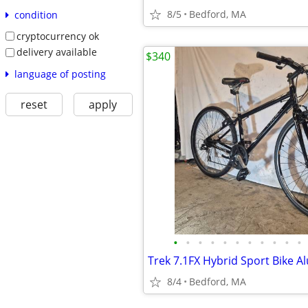
8/5
Bedford, MA
condition
cryptocurrency ok
delivery available
$340
language of posting
reset
apply
•
•
•
•
•
•
•
•
•
•
•
Trek 7.1FX Hybrid Sport Bike 
8/4
Bedford, MA