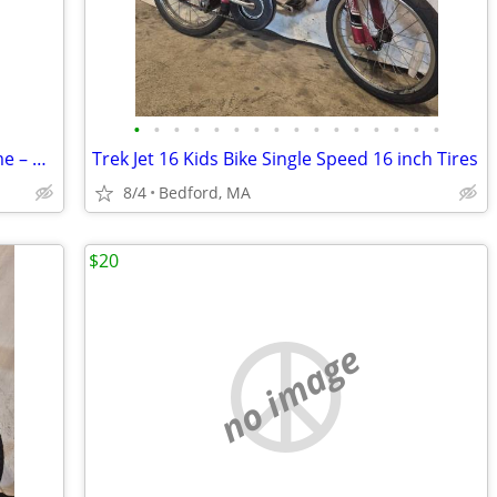
•
•
•
•
•
•
•
•
•
•
•
•
•
•
•
•
New Vintage Mountainopoly Board Game – Rare Yuba Feather Communities E
Trek Jet 16 Kids Bike Single Speed 16 inch Tires
8/4
Bedford, MA
$20
no image