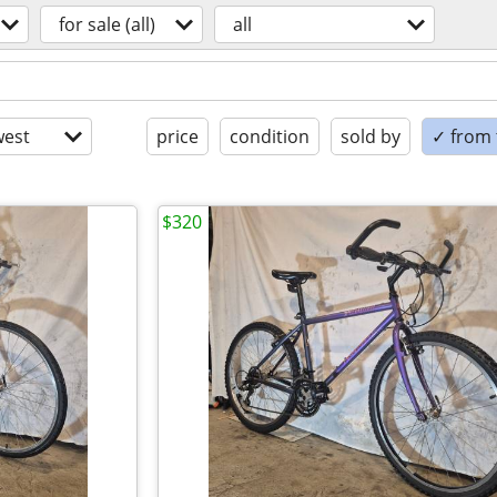
for sale (all)
all
est
price
condition
sold by
✓ from t
$320