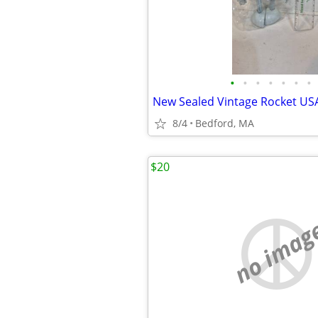
•
•
•
•
•
•
•
8/4
Bedford, MA
$20
no imag