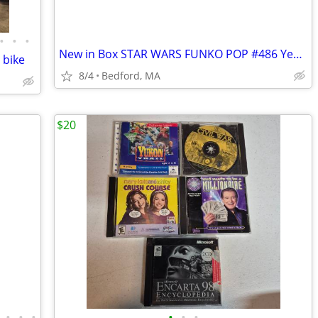
•
•
•
New in Box STAR WARS FUNKO POP #486 Year 2022 The Mandalorian Boba Fet
 bike
8/4
Bedford, MA
$20
•
•
•
•
•
•