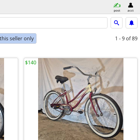
post
acct
his seller only
1 - 9
of 89
$140