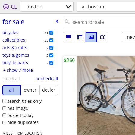
CL
boston
all boston
for sale
bicycles
41
new
collectibles
25
arts & crafts
7
toys & games
5
$260
bicycle parts
2
+ show 7 more
check all
uncheck all
all
owner
dealer
search titles only
has image
posted today
hide duplicates
MILES FROM LOCATION