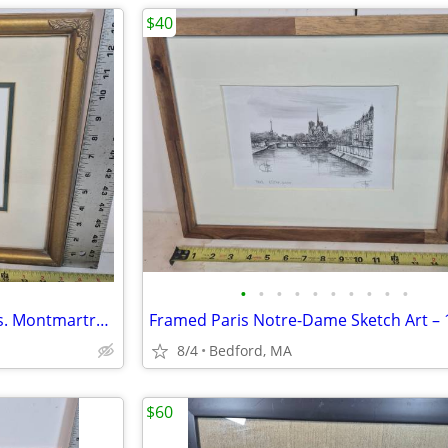
$40
•
•
•
•
•
•
•
•
•
•
Vintage Jacques Chardon "Paris. Montmartre 'La Basilique'" Framed Art
8/4
Bedford, MA
$60