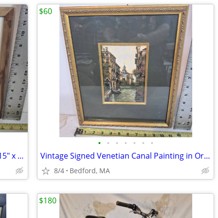
$60
•
•
•
•
•
•
•
Framed Paris Notre-Dame Sketch Art – 15" x 12" Wood Frame
Vintage Signed Venetian Canal Painting in Ornate Gold Frame – Italian
8/4
Bedford, MA
$180