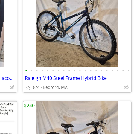
•
•
•
•
•
•
•
•
•
•
•
•
•
•
•
•
•
•
•
•
Framed Fanch Ledan Seriolithograph "Giacometti in a Lake Como Estate"
Raleigh M40 Steel Frame Hybrid Bike
8/4
Bedford, MA
$240