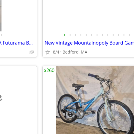
•
•
•
•
•
•
•
•
•
•
•
•
•
•
New Sealed Vintage Rocket USA Futurama Bender Tin Wind-Up Robot Figure
8/4
Bedford, MA
$260
e