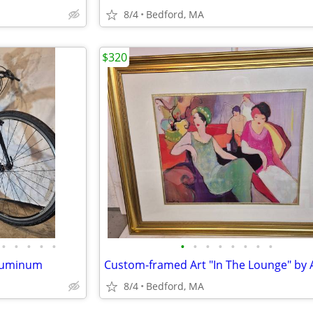
8/4
Bedford, MA
$320
•
•
•
•
•
•
•
•
•
•
•
•
•
Aluminum
8/4
Bedford, MA