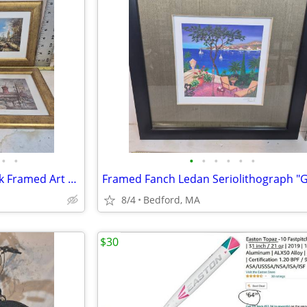
•
•
•
•
•
•
•
•
Set of 4 Vintage Paris Landmark Framed Art Prints – Gold Ornate Frames
8/4
Bedford, MA
$30