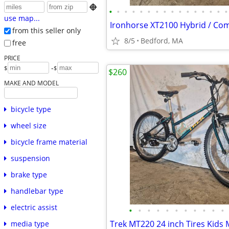

•
•
•
•
•
•
•
•
•
•
•
•
•
•
•
•
use map...
Ironhorse XT2100 Hybrid / Com
from this seller only
8/5
Bedford, MA
free
PRICE
-
$
$
$260
MAKE AND MODEL
bicycle type
wheel size
bicycle frame material
suspension
brake type
handlebar type
electric assist
•
•
•
•
•
•
•
•
•
•
•
Trek MT220 24 inch Tires Kids
media type