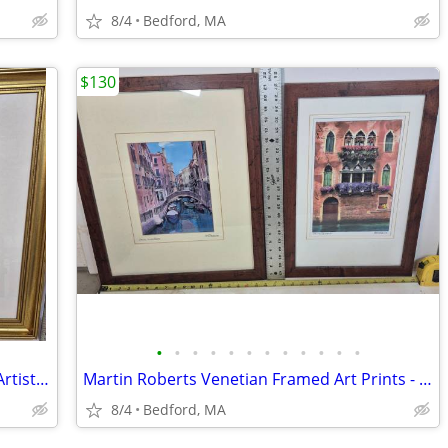
8/4
Bedford, MA
$130
•
•
•
•
•
•
•
•
•
•
•
•
Custom-framed Art "In The Lounge" by Artist Itzchak Tarkay
Martin Roberts Venetian Framed Art Prints - Matching Set of 2
8/4
Bedford, MA