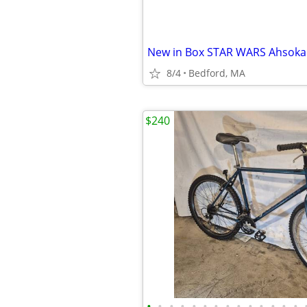
8/4
Bedford, MA
$240
•
•
•
•
•
•
•
•
•
•
•
•
•
•