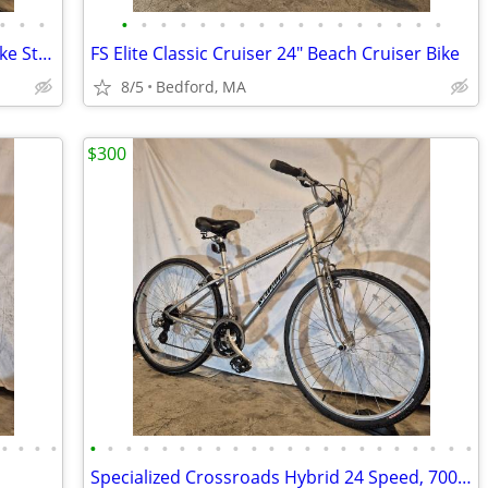
•
•
•
•
•
•
•
•
•
•
•
•
•
•
•
•
•
•
•
•
Specialized RockHopper 26 Mountain Bike Steel Cro-Molly Frame
FS Elite Classic Cruiser 24" Beach Cruiser Bike
8/5
Bedford, MA
$300
•
•
•
•
•
•
•
•
•
•
•
•
•
•
•
•
•
•
•
•
•
•
•
•
•
•
Specialized Crossroads Hybrid 24 Speed, 700c tires