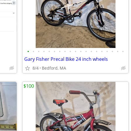
•
•
•
•
•
•
•
•
•
•
•
•
•
•
•
•
•
•
•
Gary Fisher Precal Bike 24 inch wheels
8/4
Bedford, MA
$100