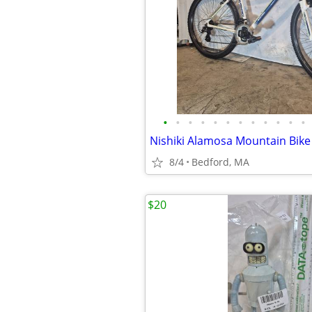
•
•
•
•
•
•
•
•
•
•
•
•
8/4
Bedford, MA
$20