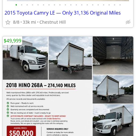
•
•
•
•
•
•
•
•
•
•
•
•
•
•
•
•
•
•
•
•
2015 Toyota Camry LE — Only 31,136 Original Miles
8/8
33k mi
Chestnut Hill
$49,999