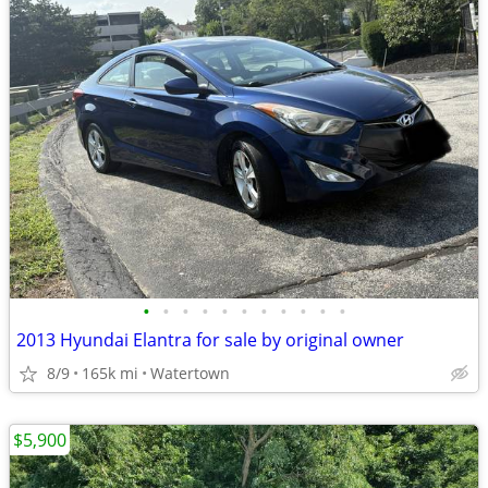
•
•
•
•
•
•
•
•
•
•
•
2013 Hyundai Elantra for sale by original owner
8/9
165k mi
Watertown
$5,900