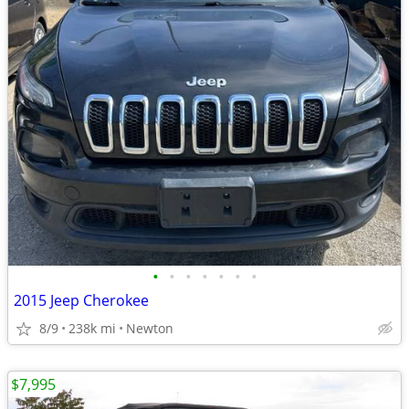
•
•
•
•
•
•
•
2015 Jeep Cherokee
8/9
238k mi
Newton
$7,995