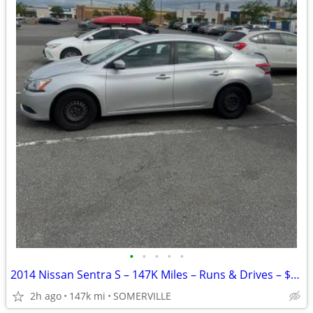
•
•
•
•
•
2014 Nissan Sentra S – 147K Miles – Runs & Drives – $1800
2h ago
147k mi
SOMERVILLE