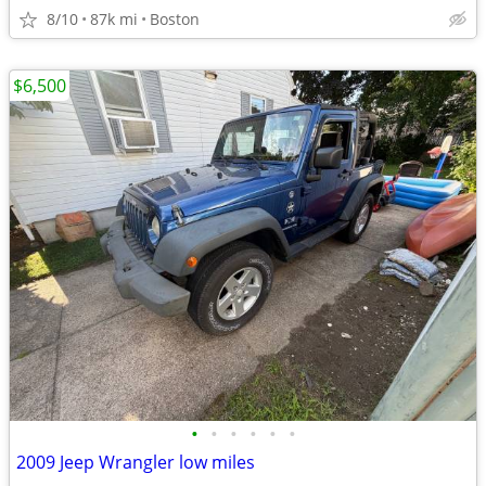
8/10
87k mi
Boston
$6,500
•
•
•
•
•
•
2009 Jeep Wrangler low miles