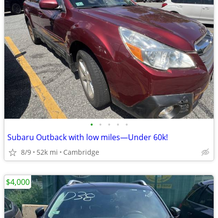
•
•
•
•
•
Subaru Outback with low miles—Under 60k!
8/9
52k mi
Cambridge
$4,000