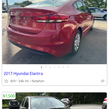
•
•
•
•
•
•
•
2017 Hyundai Elantra
8/9
34k mi
Newton
$1,500