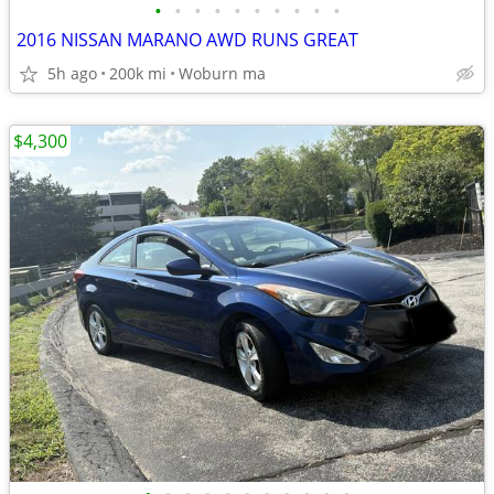
•
•
•
•
•
•
•
•
•
•
2016 NISSAN MARANO AWD RUNS GREAT
5h ago
200k mi
Woburn ma
$4,300