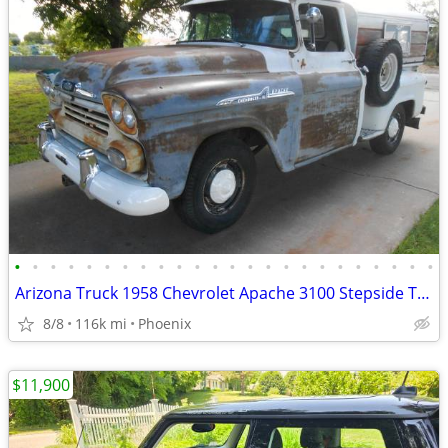
•
•
•
•
•
•
•
•
•
•
•
•
•
•
•
•
•
•
•
•
•
•
•
•
Arizona Truck 1958 Chevrolet Apache 3100 Stepside Truck 235, 4 spd.
8/8
116k mi
Phoenix
$11,900