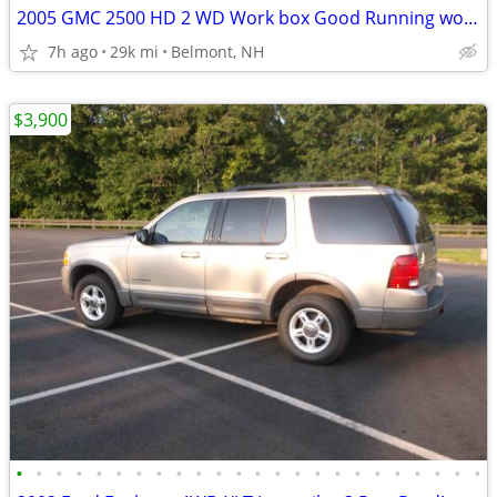
2005 GMC 2500 HD 2 WD Work box Good Running work rig
7h ago
29k mi
Belmont, NH
$3,900
•
•
•
•
•
•
•
•
•
•
•
•
•
•
•
•
•
•
•
•
•
•
•
•