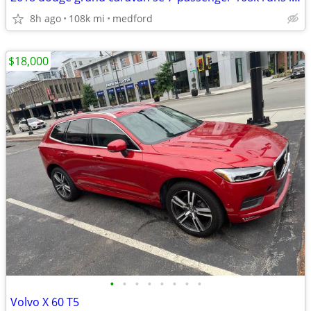
8h ago
108k mi
medford
$18,000
•
•
•
•
•
•
•
•
Volvo X 60 T5