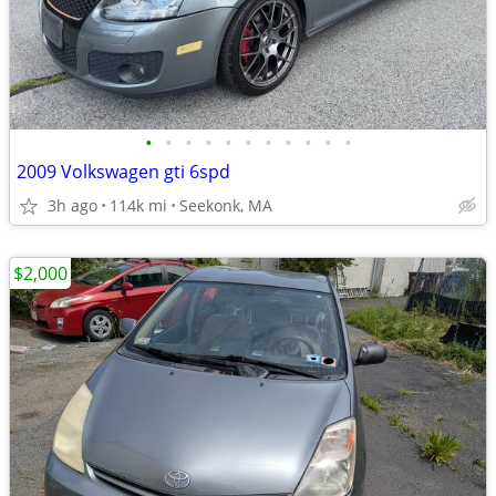
•
•
•
•
•
•
•
•
•
•
•
2009 Volkswagen gti 6spd
3h ago
114k mi
Seekonk, MA
$2,000