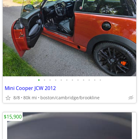
•
•
•
•
•
•
•
•
•
•
•
•
Mini Cooper JCW 2012
8/8
80k mi
boston/cambridge/brookline
$15,900