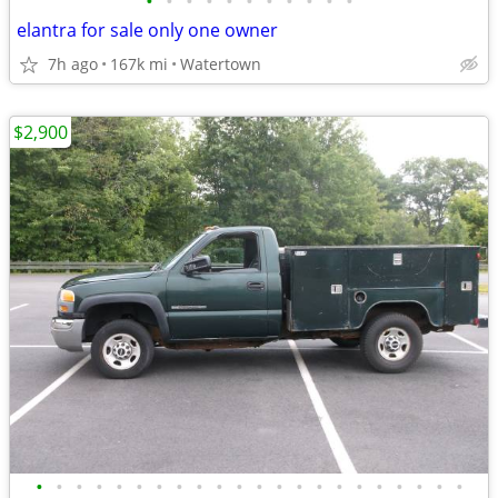
•
•
•
•
•
•
•
•
•
•
•
elantra for sale only one owner
7h ago
167k mi
Watertown
$2,900
•
•
•
•
•
•
•
•
•
•
•
•
•
•
•
•
•
•
•
•
•
•