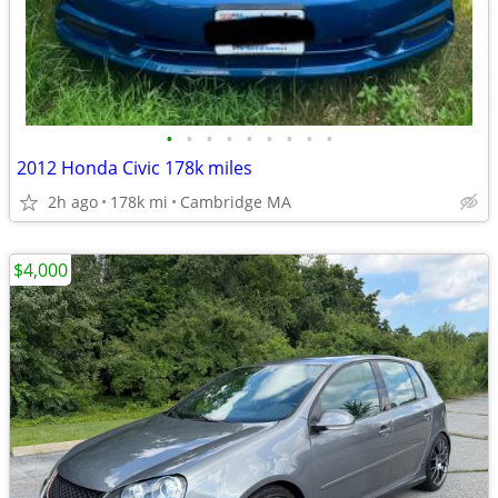
•
•
•
•
•
•
•
•
•
2012 Honda Civic 178k miles
2h ago
178k mi
Cambridge MA
$4,000