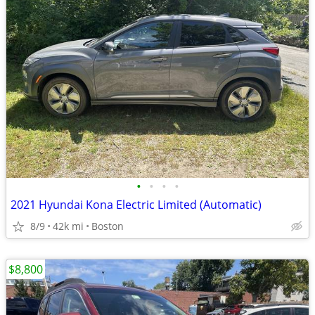
•
•
•
•
2021 Hyundai Kona Electric Limited (Automatic)
8/9
42k mi
Boston
$8,800