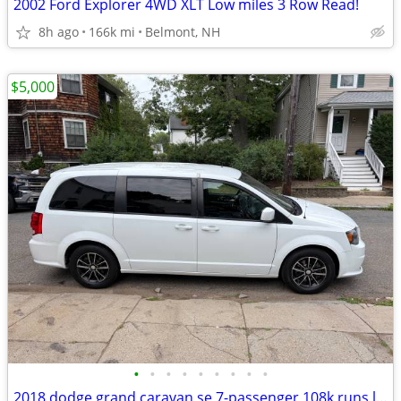
2002 Ford Explorer 4WD XLT Low miles 3 Row Read!
8h ago
166k mi
Belmont, NH
$5,000
•
•
•
•
•
•
•
•
•
2018 dodge grand caravan se 7-passenger 108k runs looks great!