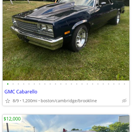
•
•
•
•
•
•
•
•
•
•
•
•
•
•
•
•
•
•
•
•
•
•
•
GMC Cabarello
8/9
1,200mi
boston/cambridge/brookline
$12,000