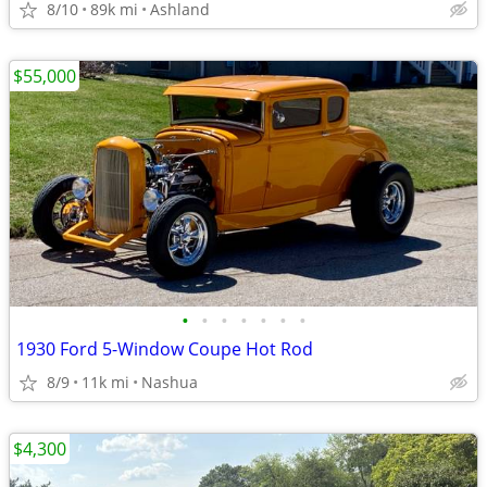
8/10
89k mi
Ashland
$55,000
•
•
•
•
•
•
•
1930 Ford 5-Window Coupe Hot Rod
8/9
11k mi
Nashua
$4,300