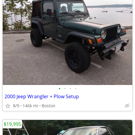
•
•
•
•
2000 Jeep Wrangler + Plow Setup
8/9
146k mi
Boston
$19,995