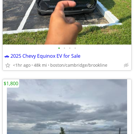
•
•
•
•
🚗 2025 Chevy Equinox EV for Sale
<1hr ago
48k mi
boston/cambridge/brookline
$1,800