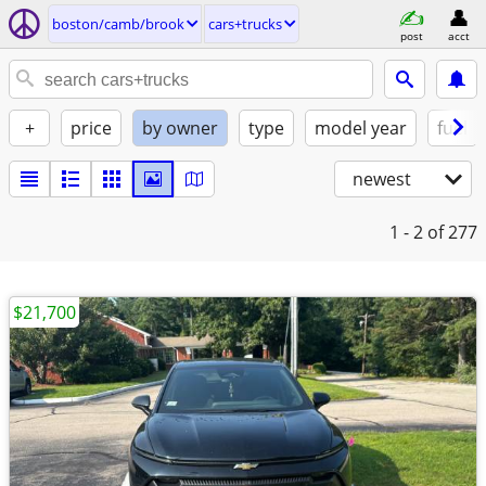
boston/camb/brook
cars+trucks
post
acct
+
price
by owner
type
model year
fuel
newest
1 - 2
of 277
$21,700