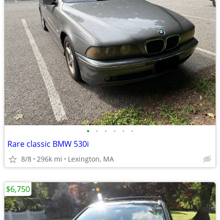
•
•
•
•
•
•
Rare classic BMW 530i
8/8
296k mi
Lexington, MA
$6,750