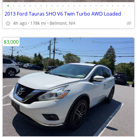
•
•
•
•
•
•
•
•
•
•
•
•
•
•
•
•
•
•
•
•
•
•
•
2013 Ford Tauras SHO V6 Twin Turbo AWD Loaded
4h ago
178k mi
Belmont, NH
$3,000