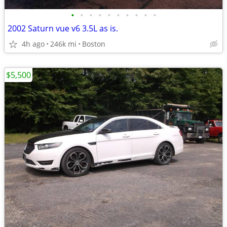
•
•
•
•
•
•
•
•
•
•
2002 Saturn vue v6 3.5L as is.
4h ago
246k mi
Boston
$5,500