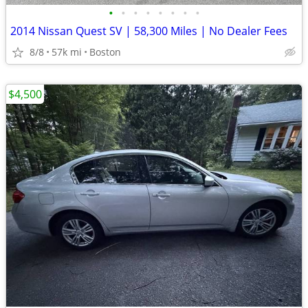
•
•
•
•
•
•
•
•
2014 Nissan Quest SV | 58,300 Miles | No Dealer Fees
8/8
57k mi
Boston
$4,500