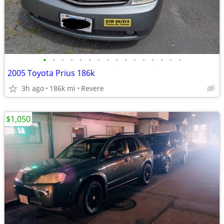
•
•
•
•
•
•
•
•
•
•
•
•
•
•
•
•
2005 Toyota Prius 186k
3h ago
186k mi
Revere
$1,050