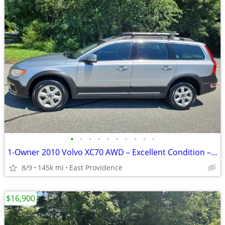
•
•
•
•
•
•
•
•
•
•
1-Owner 2010 Volvo XC70 AWD – Excellent Condition – 90-Day Warranty
8/9
145k mi
East Providence
$16,900