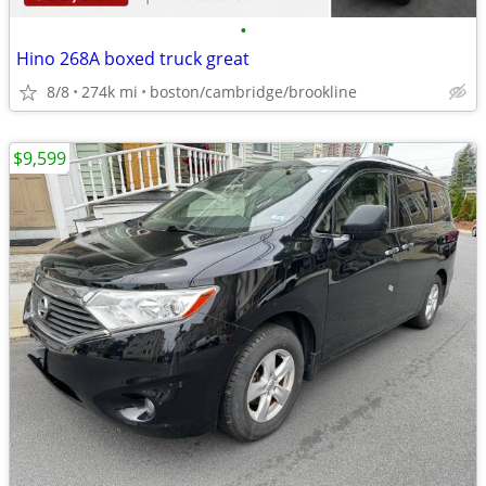
•
Hino 268A boxed truck great
8/8
274k mi
boston/cambridge/brookline
$9,599