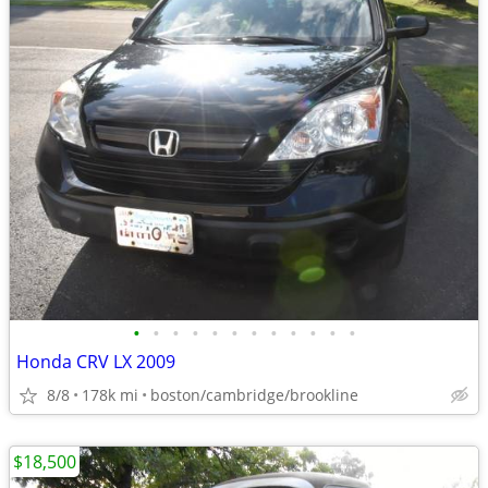
•
•
•
•
•
•
•
•
•
•
•
•
Honda CRV LX 2009
8/8
178k mi
boston/cambridge/brookline
$18,500