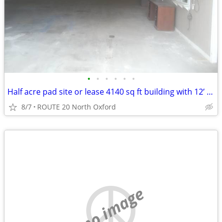
•
•
•
•
•
•
Half acre pad site or lease 4140 sq ft building with 12’ electric door with
8/7
ROUTE 20 North Oxford
no image