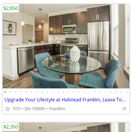
$2,850
•
•
•
•
•
•
•
•
•
•
•
•
•
•
•
•
•
•
•
•
•
•
•
•
Upgrade Your Lifestyle at Halstead Franklin, Lease Today
7/31
2br
1090ft
Franklin
2
$2,350