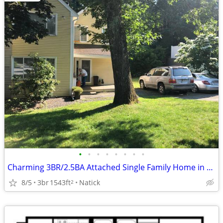
•
•
•
•
•
•
•
•
Charming 3BR/2.5BA Attached Single Family Home in Natick - $670,000
8/5
3br
1543ft
Natick
2