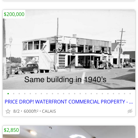
$200,000
•
•
•
•
•
•
•
•
•
•
•
•
•
•
•
•
•
•
•
•
•
•
•
PRICE DROP! WATERFRONT COMMERCIAL PROPERTY - Calais, Maine
8/2
6000ft
CALAIS
2
$2,850