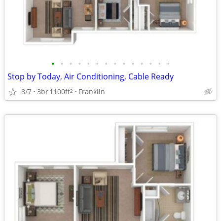
•
•
•
•
•
•
•
•
•
•
•
•
•
•
Stop by Today, Air Conditioning, Cable Ready
8/7
3br
1100ft
Franklin
2