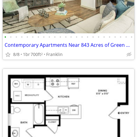
•
•
•
•
•
•
•
•
•
•
•
•
•
•
•
•
•
•
•
•
•
•
•
•
Contemporary Apartments Near 843 Acres of Green Space
8/8
1br
700ft
Franklin
2