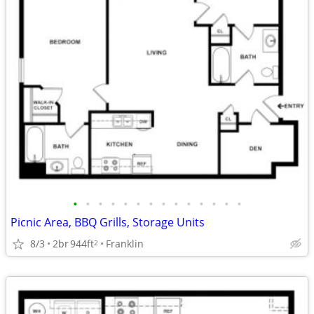
•
•
•
•
•
•
•
•
•
•
•
•
•
•
Picnic Area, BBQ Grills, Storage Units
8/3
2br
944ft
Franklin
2