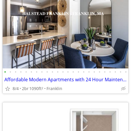
•
•
•
•
•
•
•
•
•
•
•
•
•
•
•
•
•
•
•
•
•
•
•
•
Affordable Modern Apartments with 24 Hour Maintenance
8/4
2br
1090ft
Franklin
2