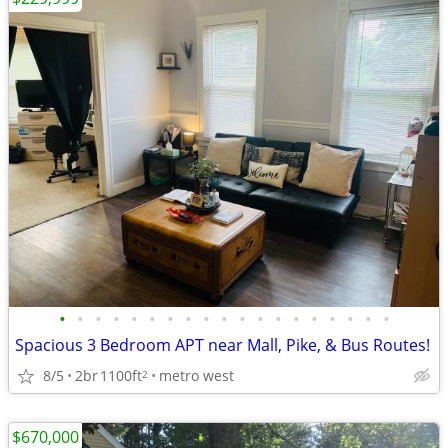
•
•
•
•
•
•
•
•
•
•
•
•
•
•
•
•
•
•
•
Spacious 3 Bedroom APT near Mall, Pike, & Bus Routes!
8/5
2br
1100ft
metro west
2
$670,000