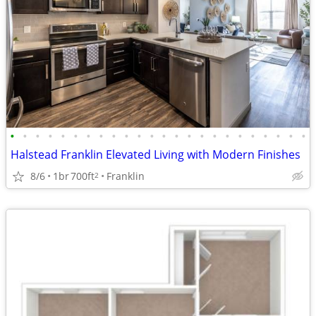
•
•
•
•
•
•
•
•
•
•
•
•
•
•
•
•
•
•
•
•
•
•
•
•
Halstead Franklin Elevated Living with Modern Finishes
8/6
1br
700ft
Franklin
2