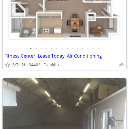
•
•
•
•
•
•
•
•
•
•
•
•
•
•
Fitness Center, Lease Today, Air Conditioning
8/7
2br
944ft
Franklin
2