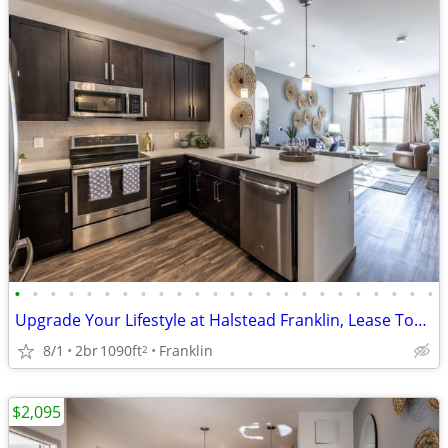
•
•
•
•
•
•
•
•
•
•
•
•
•
•
•
•
•
•
•
•
•
•
•
•
Upgrade Your Lifestyle at Halstead Franklin, Lease Today
8/1
2br
1090ft
Franklin
2
$2,095