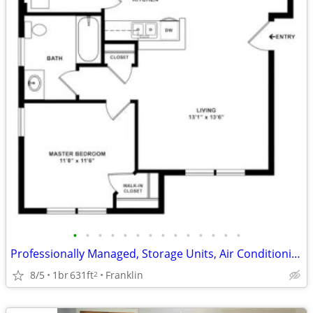
•
•
•
•
•
•
•
•
•
•
•
•
•
•
Professionally Managed, Storage Units, Air Conditioning
8/5
1br
631ft
Franklin
2