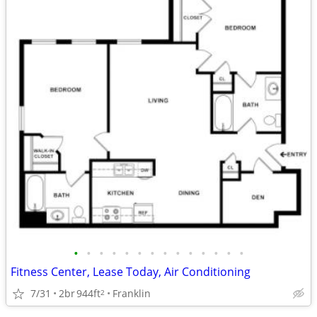
•
•
•
•
•
•
•
•
•
•
•
•
•
•
Fitness Center, Lease Today, Air Conditioning
7/31
2br
944ft
Franklin
2