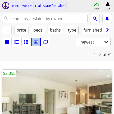
metro west
real estate for sale
post
acct
+
price
beds
baths
type
furnished
by
newest
1 - 2
of 91
$2,095