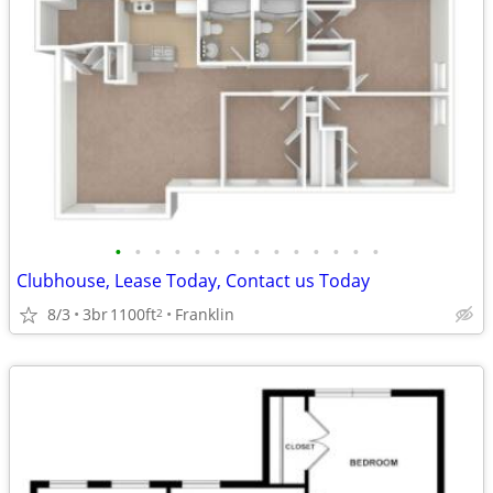
•
•
•
•
•
•
•
•
•
•
•
•
•
•
Clubhouse, Lease Today, Contact us Today
8/3
3br
1100ft
Franklin
2