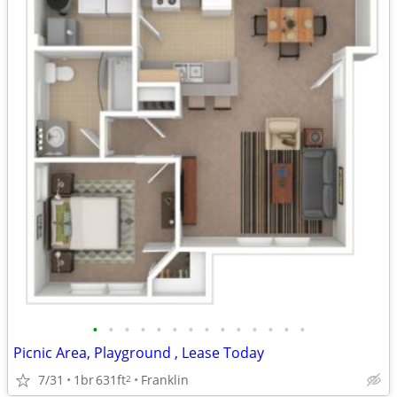
•
•
•
•
•
•
•
•
•
•
•
•
•
•
Picnic Area, Playground , Lease Today
7/31
1br
631ft
Franklin
2