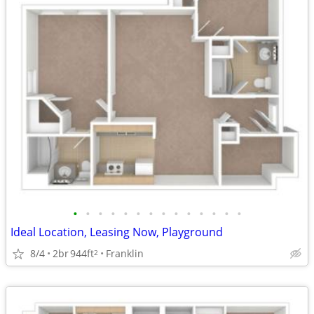
•
•
•
•
•
•
•
•
•
•
•
•
•
•
Ideal Location, Leasing Now, Playground
8/4
2br
944ft
Franklin
2