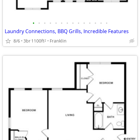
•
•
•
•
•
•
•
•
•
•
•
•
•
•
Laundry Connections, BBQ Grills, Incredible Features
8/6
3br
1100ft
Franklin
2