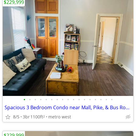
$229,999
•
•
•
•
•
•
•
•
•
•
•
•
•
•
•
•
•
Spacious 3 Bedroom Condo near Mall, Pike, & Bus Routes!
8/5
3br
1100ft
metro west
2
$229,999