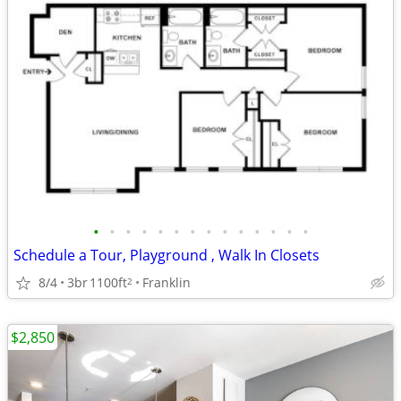
•
•
•
•
•
•
•
•
•
•
•
•
•
•
Schedule a Tour, Playground , Walk In Closets
8/4
3br
1100ft
Franklin
2
$2,850