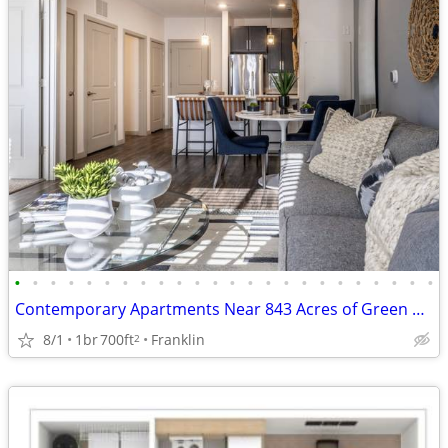
•
•
•
•
•
•
•
•
•
•
•
•
•
•
•
•
•
•
•
•
•
•
•
•
Contemporary Apartments Near 843 Acres of Green Space
8/1
1br
700ft
Franklin
2