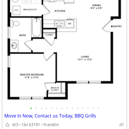
•
•
•
•
•
•
•
•
•
•
•
•
•
•
Move In Now, Contact us Today, BBQ Grills
8/3
1br
631ft
Franklin
2