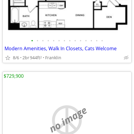
•
•
•
•
•
•
•
•
•
•
•
•
•
•
Modern Amenities, Walk In Closets, Cats Welcome
8/6
2br
944ft
Franklin
2
$729,900
no image