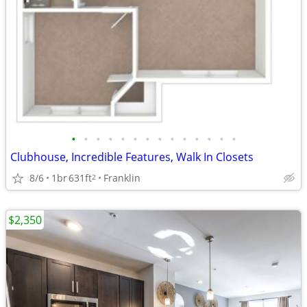
•
•
•
•
•
•
•
•
•
•
•
•
•
•
Clubhouse, Incredible Features, Walk In Closets
8/6
1br
631ft
Franklin
2
$2,350