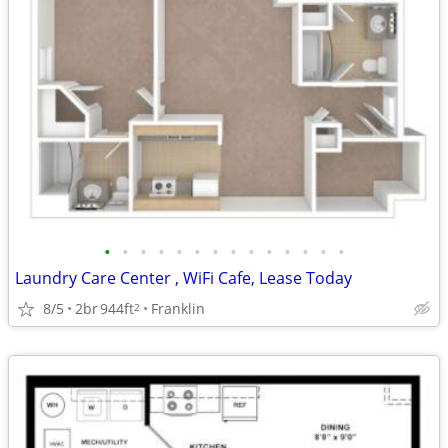
•
•
•
•
•
•
•
•
•
•
•
•
•
•
Laundry Care Center , WiFi Cafe, Lease Today
8/5
2br
944ft
Franklin
2