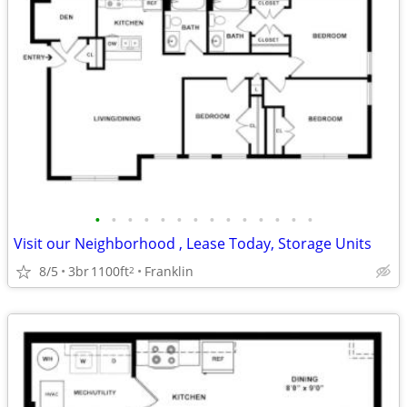
•
•
•
•
•
•
•
•
•
•
•
•
•
•
Visit our Neighborhood , Lease Today, Storage Units
8/5
3br
1100ft
Franklin
2