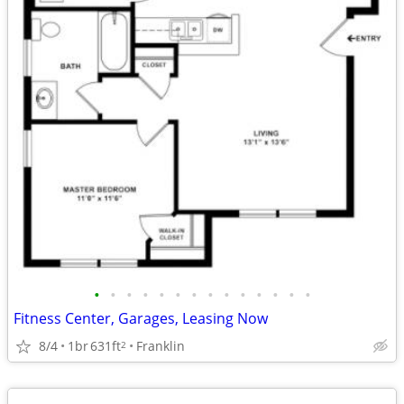
•
•
•
•
•
•
•
•
•
•
•
•
•
•
Fitness Center, Garages, Leasing Now
8/4
1br
631ft
Franklin
2