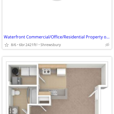
Waterfront Commercial/Office/Residential Property on Lake Quinsigamond
8/6
6br
2421ft
Shrewsbury
2