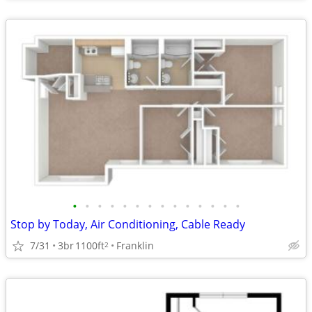
•
•
•
•
•
•
•
•
•
•
•
•
•
•
Stop by Today, Air Conditioning, Cable Ready
7/31
3br
1100ft
Franklin
2