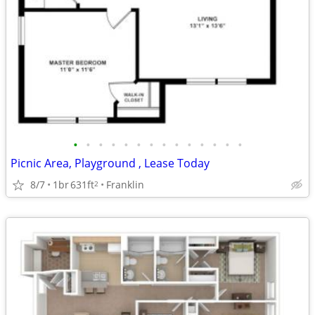
•
•
•
•
•
•
•
•
•
•
•
•
•
•
Picnic Area, Playground , Lease Today
8/7
1br
631ft
Franklin
2